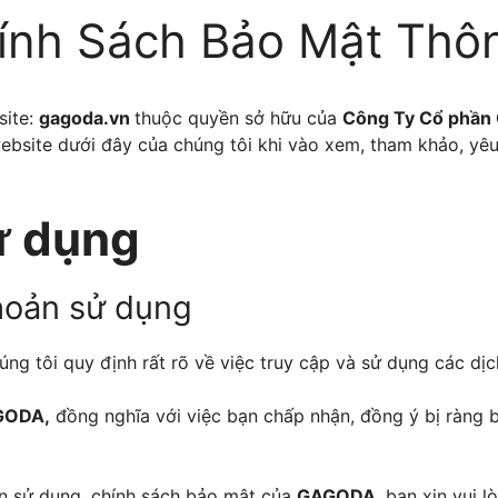
ính Sách Bảo Mật Thô
site:
gagoda.vn
thuộc quyền sở hữu của
Công Ty
Cổ phần
ebsite dưới đây của chúng tôi khi vào xem, tham khảo, yê
ử dụng
hoản sử dụng
ng tôi quy định rất rõ về việc truy cập và sử dụng các dịc
GODA
,
đồng nghĩa với việc bạn chấp nhận, đồng ý bị ràng 
n sử dụng, chính sách bảo mật của
GAGODA
, bạn xin vui 